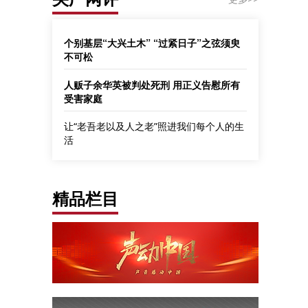
个别基层“大兴土木” “过紧日子”之弦须臾
不可松
人贩子余华英被判处死刑 用正义告慰所有
受害家庭
让“老吾老以及人之老”照进我们每个人的生
活
精品栏目