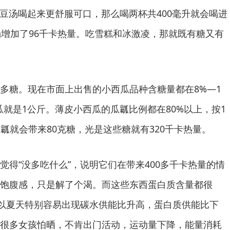
绿豆汤喝起来更舒服可口，那么喝两杯共400毫升就会喝进
汤增加了96千卡热量。吃雪糕和冰激凌，那就既有糖又有
糖。现在市面上出售的小西瓜品种含糖量都在8%—1
瓜就是1公斤。薄皮小西瓜的瓜瓤比例都在80%以上，按1
瓜瓤就会带来80克糖，光是这些糖就有320千卡热量。
“没多吃什么”，说明它们在带来400多千卡热量的情
饱腹感，只是解了个渴。而这些东西蛋白质含量都很
以夏天特别容易出现碳水供能比升高，蛋白质供能比下
很多女孩怕晒，不肯出门活动，运动量下降，能量消耗