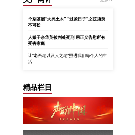
个别基层“大兴土木” “过紧日子”之弦须臾
不可松
人贩子余华英被判处死刑 用正义告慰所有
受害家庭
让“老吾老以及人之老”照进我们每个人的生
活
精品栏目