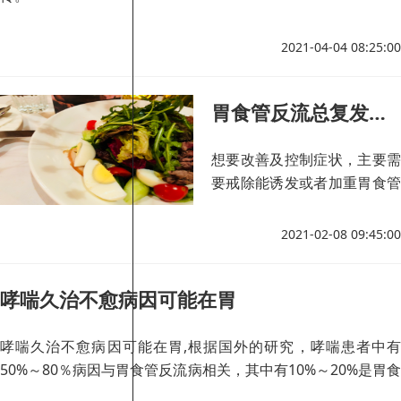
2021-04-04 08:25:00
胃食管反流总复发？试试这7个方法
想要改善及控制症状，主要需
要戒除能诱发或者加重胃食管
反流的不良生活习惯。例如，
用餐不宜过饱，睡前不吃东
2021-02-08 09:45:00
西，避免高脂饮食，注意戒烟
酒等等。
哮喘久治不愈病因可能在胃
哮喘久治不愈病因可能在胃,根据国外的研究，哮喘患者中有
50%～80％病因与胃食管反流病相关，其中有10%～20%是胃食
管反流病直接导致的。哮喘患者如果伴有明显的反酸、胃灼热、