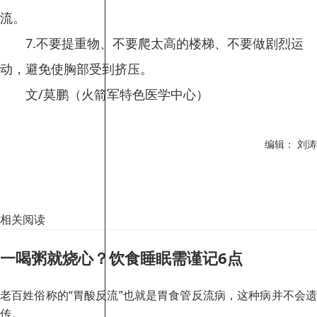
流。
7.不要提重物、不要爬太高的楼梯、不要做剧烈运
动，避免使胸部受到挤压。
文/莫鹏（火箭军特色医学中心）
编辑： 刘涛
相关阅读
一喝粥就烧心？饮食睡眠需谨记6点
老百姓俗称的“胃酸反流”也就是胃食管反流病，这种病并不会遗
传。