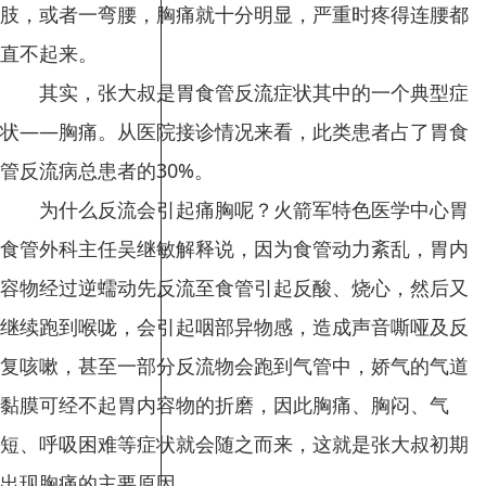
肢，或者一弯腰，胸痛就十分明显，严重时疼得连腰都
直不起来。
其实，张大叔是胃食管反流症状其中的一个典型症
状——胸痛。从医院接诊情况来看，此类患者占了胃食
管反流病总患者的30%。
为什么反流会引起痛胸呢？火箭军特色医学中心胃
食管外科主任吴继敏解释说，因为食管动力紊乱，胃内
容物经过逆蠕动先反流至食管引起反酸、烧心，然后又
继续跑到喉咙，会引起咽部异物感，造成声音嘶哑及反
复咳嗽，甚至一部分反流物会跑到气管中，娇气的气道
黏膜可经不起胃内容物的折磨，因此胸痛、胸闷、气
短、呼吸困难等症状就会随之而来，这就是张大叔初期
出现胸痛的主要原因。