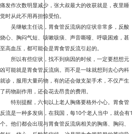
痛发作次数明显减少，张大叔最大的收获就是，夜里睡
觉时从此不用再担惊受怕。
吴继敏主任说，胃食管反流病的症状非常多，反酸
烧心、胸闷气短、咳嗽咳痰、声音嘶哑、呼吸困难，甚
至高血压，都可能会是胃食管反流引起的。
所以有些症状，找不到病因的时候，一定要想想元
凶可能就是胃食管反流病。而不是一味就想到去心内科
就诊，服用大量药物，有的还会做支架手术，不仅产生
了药物副作用，还会花去昂贵的费用。
特别提醒，六旬以上老人胸痛要格外小心。胃食管
反流是一种多发病，在我国，每10个老人当中，就会有1
个。他们都会出现与胃食管反流病相关的胸痛、胸闷、