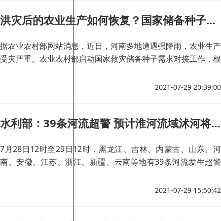
洪灾后的农业生产如何恢复？国家储备种子来救场！
据农业农村部网站消息，近日，河南多地遭遇强降雨，农业生产
受灾严重。农业农村部启动国家救灾储备种子需求对接工作，根
据河南用种需求，多渠道筹措救灾种子，保障灾后恢复生产。
2021-07-29 20:39:00
水利部：39条河流超警 预计淮河流域沭河将发生编号洪水
7月28日12时至29日12时，黑龙江、吉林、内蒙古、山东、河
南、安徽、江苏、浙江、新疆、云南等地有39条河流发生超警
以上洪水，最大超警幅度0.01—2.40米，其中河南卫河上游支流
共产主义渠，山东中运河，浙江甬江支流姚江、曹娥江支流萧绍
2021-07-29 15:50:42
平原等6条河流发生超保洪水，最大超保幅度0.11—0.53米，共
产主义渠、中运河等2条河流超历史。