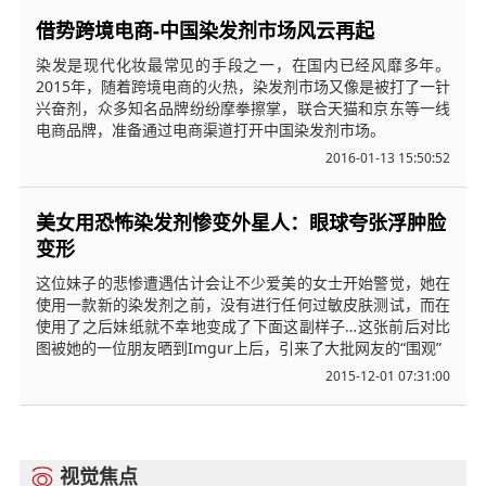
借势跨境电商-中国染发剂市场风云再起
染发是现代化妆最常见的手段之一，在国内已经风靡多年。
2015年，随着跨境电商的火热，染发剂市场又像是被打了一针
兴奋剂，众多知名品牌纷纷摩拳擦掌，联合天猫和京东等一线
电商品牌，准备通过电商渠道打开中国染发剂市场。
2016-01-13 15:50:52
美女用恐怖染发剂惨变外星人：眼球夸张浮肿脸
变形
这位妹子的悲惨遭遇估计会让不少爱美的女士开始警觉，她在
使用一款新的染发剂之前，没有进行任何过敏皮肤测试，而在
使用了之后妹纸就不幸地变成了下面这副样子…这张前后对比
图被她的一位朋友晒到Imgur上后，引来了大批网友的“围观”
2015-12-01 07:31:00
视觉焦点
